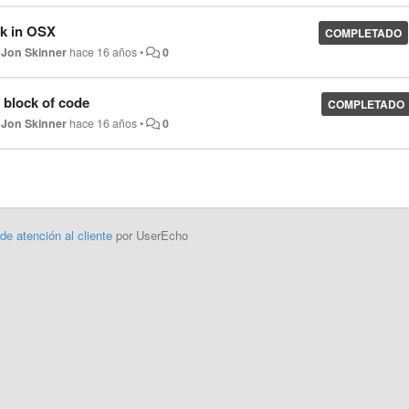
rk in OSX
COMPLETADO
r
Jon Skinner
hace 16 años
•
0
 block of code
COMPLETADO
r
Jon Skinner
hace 16 años
•
0
 de atención al cliente
por UserEcho