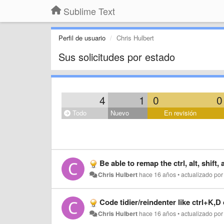
Sublime Text
Perfil de usuario
Chris Hulbert
Sus solicitudes por estado
4
1
0
0
Todo
Nuevo
En revisión
Be able to remap the ctrl, alt, shift,
Chris Hulbert
hace 16 años
•
actualizado po
Code tidier/reindenter like ctrl+K,D
Chris Hulbert
hace 16 años
•
actualizado po