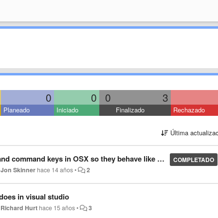
0
0
0
3
Planeado
Iniciado
Finalizado
Rechazado
Última actualiza
 and command keys in OSX so they behave like on PC
COMPLETADO
r
Jon Skinner
hace 14 años
•
2
 does in visual studio
r
Richard Hurt
hace 15 años
•
3