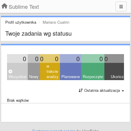
Sublime Text
Profil użytkownika
Mariano Cuatrin
Twoje zadania wg statusu
0
0
0
0
0
0
0
0
w
trakcie
Wszystkie
Nowy
analizy
Planowane
Rozpoczęte
Ukończony
Ostatnia aktualizacja
Brak wątków
Customer support service
by UserEcho