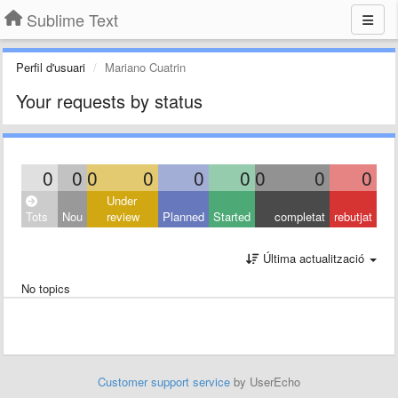
Sublime Text
Perfil d'usuari
Mariano Cuatrin
Your requests by status
0
0
0
0
0
0
0
0
0
Under
Tots
Nou
review
Planned
Started
completat
rebutjat
Última actualització
No topics
Customer support service
by UserEcho