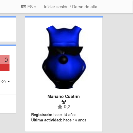
ES
Iniciar sesión / Darse de alta
0
ción
Mariano Cuatrin
0,2
Registrado:
hace 14 años
Última actividad:
hace 14 años