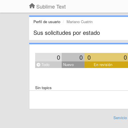
Sublime Text
Perfil de usuario
Mariano Cuatrin
Sus solicitudes por estado
0
0
0
0
Todo
Nuevo
En revisión
Sin topics
Servicio