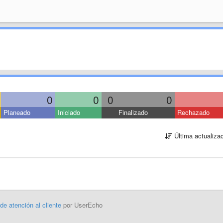
0
0
0
0
Planeado
Iniciado
Finalizado
Rechazado
Última actualiza
 de atención al cliente
por UserEcho