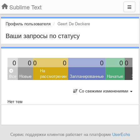
Sublime Text
Профиль пользователя
Geert De Deckere
Ваши запросы по статусу
0
0
0
0
0
0
0
На
Все
Новые
рассмотрении
Запланированные
Начатые
Зав
Со свежими изменениями
Нет тем
Сервис поддержки клиентов работает на платформе
UserEcho