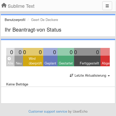
Sublime Text
Benutzerprofil
Geert De Deckere
Ihr Beantragt-von Status
0
0
0
0
0
0
0
0
Wird
Alle
Neu
überprüft
Geplant
Gestartet
Fertiggestellt
Abgelehn
Letzte Aktualisierung
Keine Beiträge
Customer support service
by UserEcho