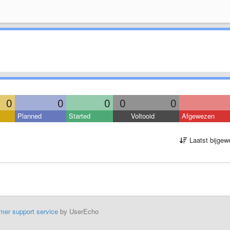
0
0
0
0
0
Planned
Started
Voltooid
Afgewezen
Laatst bijgew
mer support service
by UserEcho