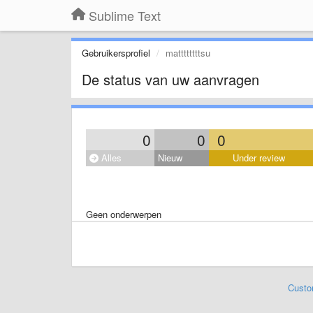
Sublime Text
Gebruikersprofiel
mattttttttsu
De status van uw aanvragen
0
0
0
Alles
Nieuw
Under review
Geen onderwerpen
Custo