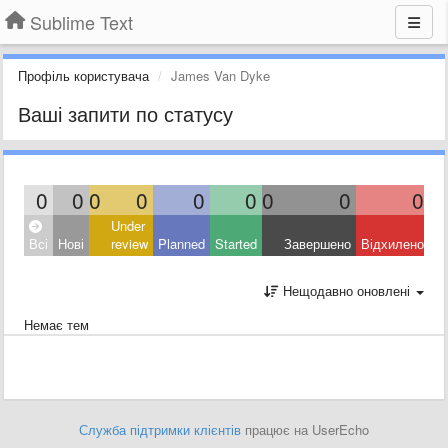
Sublime Text
Профіль користувача
James Van Dyke
Ваші запити по статусу
0
0
0
0
0
0
0
0
0
Under
Всі
Нові
review
Planned
Started
Завершено
Відхилено
Нещодавно оновлені
Немає тем
Служба підтримки клієнтів
працює на UserEcho