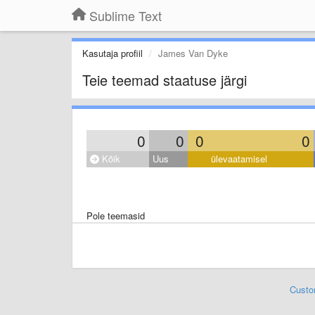
Sublime Text
Kasutaja profiil
James Van Dyke
Teie teemad staatuse järgi
0
0
0
0
Kõik
Uus
ülevaatamisel
Pole teemasid
Custo