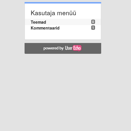
Kasutaja menüü
Teemad
0
Kommentaarid
1