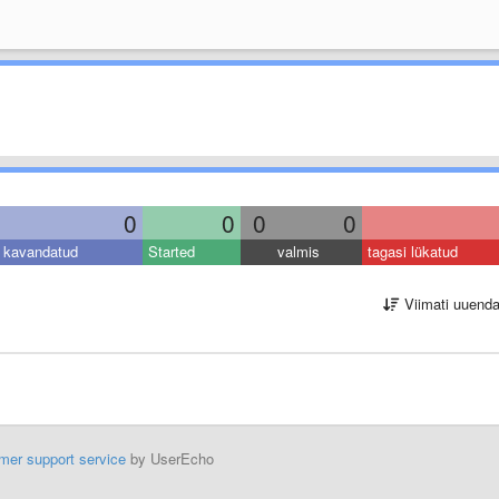
0
0
0
0
kavandatud
Started
valmis
tagasi lükatud
Viimati uuend
mer support service
by UserEcho