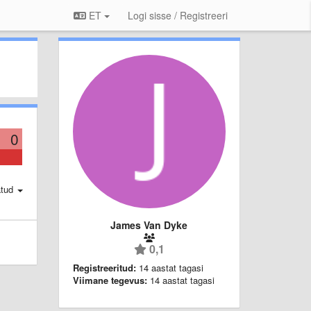
ET
Logi sisse / Registreeri
0
atud
James Van Dyke
0,1
Registreeritud:
14 aastat tagasi
Viimane tegevus:
14 aastat tagasi