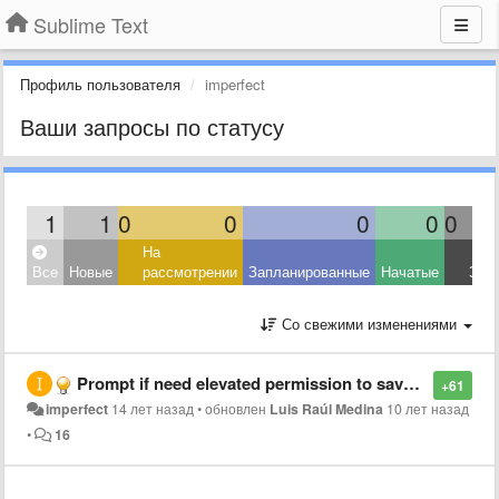
Sublime Text
Профиль пользователя
imperfect
Ваши запросы по статусу
1
1
0
0
0
0
0
На
Все
Новые
рассмотрении
Запланированные
Начатые
Зав
Со свежими изменениями
Prompt if need elevated permission to save on Windows (and Linux if that also doesn't work)
+61
imperfect
14 лет назад
•
обновлен
Luis Raúl Medina
10 лет назад
•
16