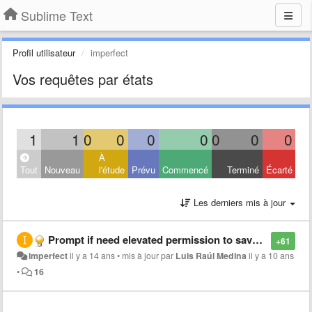
Sublime Text
Profil utilisateur
imperfect
Vos requêtes par états
1
1
0
0
0
0
0
0
0
À
Tout
Nouveau
l'étude
Prévu
Commencé
Terminé
Écarté
Les derniers mis à jour
Prompt if need elevated permission to save on Windows (and Linux if that also doesn't work)
+61
imperfect
il y a 14 ans
•
mis à jour par
Luis Raúl Medina
il y a 10 ans
•
16