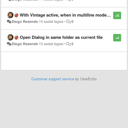
With Vintage active, when in multiline mode, pressing ESC should not go to COMMAND MODE
+5
Diogo Resende
15 aastat tagasi
•
0
Open Dialog in same folder as current file
+4
Diogo Resende
15 aastat tagasi
•
0
Customer support service
by UserEcho