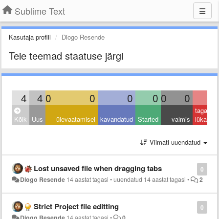
Sublime Text
Kasutaja profiil
Diogo Resende
Teie teemad staatuse järgi
4
4
0
0
0
0
0
0
0
tagasi
Kõik
Uus
ülevaatamisel
kavandatud
Started
valmis
lükatud
Viimati uuendatud
Lost unsaved file when dragging tabs
0
Diogo Resende
14 aastat tagasi
•
uuendatud
14 aastat tagasi
•
2
Strict Project file editting
0
Diogo Resende
14 aastat tagasi
•
0