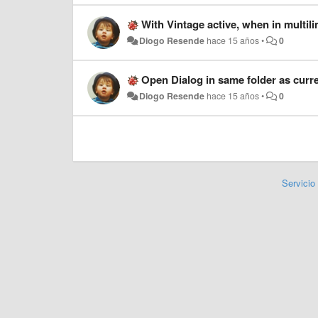
With Vintage active, when in mul
Diogo Resende
hace 15 años
•
0
Open Dialog in same folder as curren
Diogo Resende
hace 15 años
•
0
Servicio