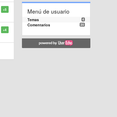
+5
Menú de usuario
Temas
4
Comentarios
20
+4