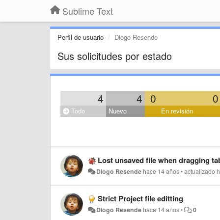
Sublime Text
Perfil de usuario
Diogo Resende
Sus solicitudes por estado
4
4
0
0
Todo
Nuevo
En revisión
Lost unsaved file when dragging ta
Diogo Resende
hace 14 años
•
actualizado
h
Strict Project file editting
Diogo Resende
hace 14 años
•
0