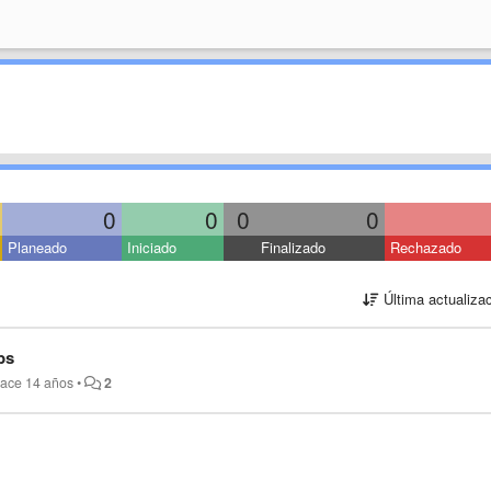
0
0
0
0
Planeado
Iniciado
Finalizado
Rechazado
Última actualiza
bs
ace 14 años
•
2