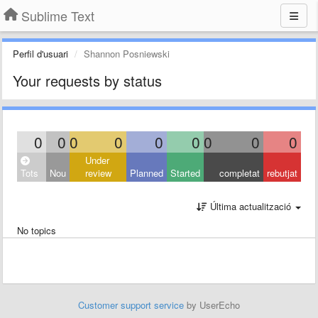
Sublime Text
Perfil d'usuari
Shannon Posniewski
Your requests by status
0
0
0
0
0
0
0
0
0
Under
Tots
Nou
review
Planned
Started
completat
rebutjat
Última actualització
No topics
Customer support service
by UserEcho