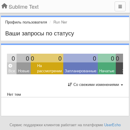
Sublime Text
Профиль пользователя
Run Ner
Ваши запросы по статусу
0
0
0
0
0
0
0
На
Все
Новые
рассмотрении
Запланированные
Начатые
Зав
Со свежими изменениями
Нет тем
Сервис поддержки клиентов работает на платформе
UserEcho