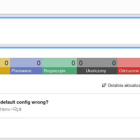
0
0
0
0
0
Planowane
Rozpoczęte
Ukończony
Odrzucone
Ostatnia aktualiz
he default config wrong?
at temu
•
2