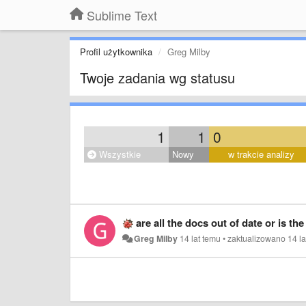
Sublime Text
Profil użytkownika
Greg Milby
Twoje zadania wg statusu
1
1
0
Wszystkie
Nowy
w trakcie analizy
are all the docs out of date or is t
Greg Milby
14 lat temu
•
zaktualizowano
14 l