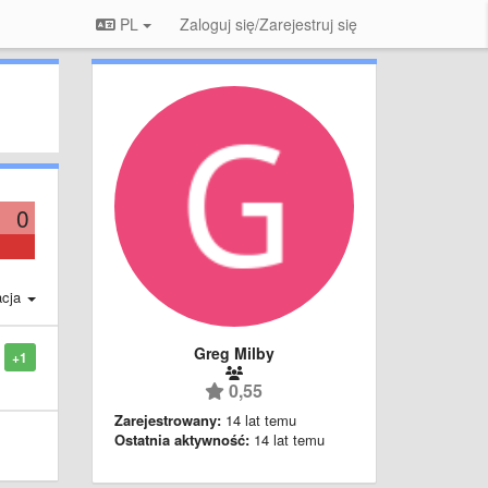
PL
Zaloguj się/Zarejestruj się
0
acja
Greg Milby
+1
0,55
Zarejestrowany:
14 lat temu
Ostatnia aktywność:
14 lat temu