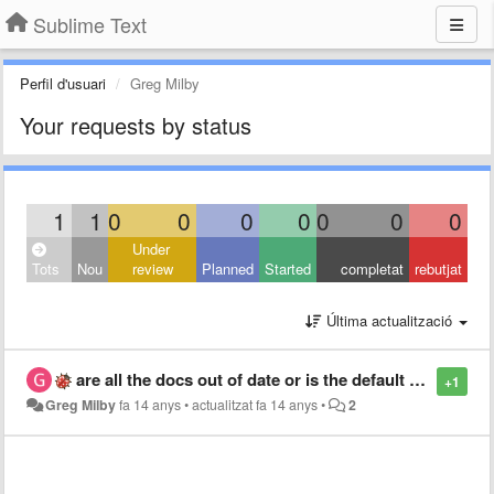
Sublime Text
Perfil d'usuari
Greg Milby
Your requests by status
1
1
0
0
0
0
0
0
0
Under
Tots
Nou
review
Planned
Started
completat
rebutjat
Última actualització
are all the docs out of date or is the default config wrong?
+1
Greg Milby
fa 14 anys
•
actualitzat
fa 14 anys
•
2