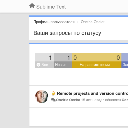
Sublime Text
Профиль пользователя
Oneiric Ocelot
Ваши запросы по статусу
1
1
0
0
Все
Новые
На рассмотрении
За
Remote projects and version contro
Oneiric Ocelot
15 лет назад
•
обновлен
Co