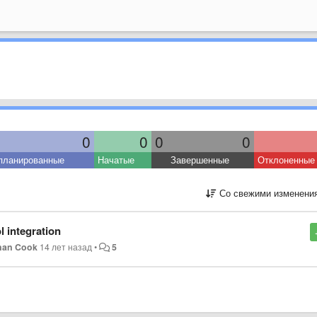
0
0
0
0
планированные
Начатые
Завершенные
Отклоненные
Со свежими изменени
l integration
nan Cook
14 лет назад
•
5