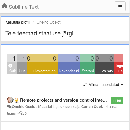
Sublime Text
Kasutaja profiil
Oneiric Ocelot
Teie teemad staatuse järgi
1
1
0
0
0
0
0
0
0
tagasi
Kõik
Uus
ülevaatamisel
kavandatud
Started
valmis
lükatud
Viimati uuendatud
Remote projects and version control integration
+106
Oneiric Ocelot
15 aastat tagasi
•
uuendaja
Conan Cook
14 aastat
tagasi
•
5