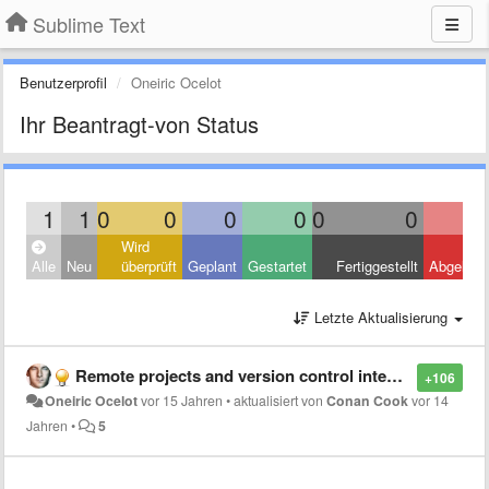
Sublime Text
Benutzerprofil
Oneiric Ocelot
Ihr Beantragt-von Status
1
1
0
0
0
0
0
0
Wird
Alle
Neu
überprüft
Geplant
Gestartet
Fertiggestellt
Abgelehn
Letzte Aktualisierung
Remote projects and version control integration
+106
Oneiric Ocelot
vor 15 Jahren
•
aktualisiert von
Conan Cook
vor 14
Jahren
•
5