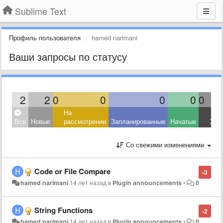
Sublime Text
Профиль пользователя
hamed narimani
Ваши запросы по статусу
2
2
0
0
0
0
0
На
Все
Новые
рассмотрении
Запланированные
Начатые
Зав
Со свежими изменениями
Code or File Compare
-3
hamed narimani
14 лет назад
в
Plugin announcements
•
0
String Functions
-2
hamed narimani
14 лет назад
в
Plugin announcements
•
0