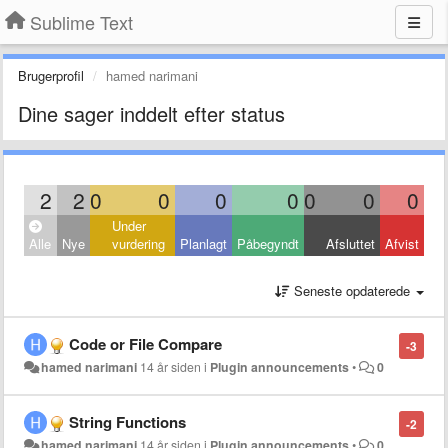
Sublime Text
Brugerprofil
hamed narimani
Dine sager inddelt efter status
2
2
0
0
0
0
0
0
0
Under
Alle
Nye
vurdering
Planlagt
Påbegyndt
Afsluttet
Afvist
Seneste opdaterede
Code or File Compare
-3
hamed narimani
14 år siden
i
Plugin announcements
•
0
String Functions
-2
hamed narimani
14 år siden
i
Plugin announcements
•
0