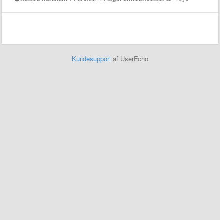
Kundesupport
af UserEcho