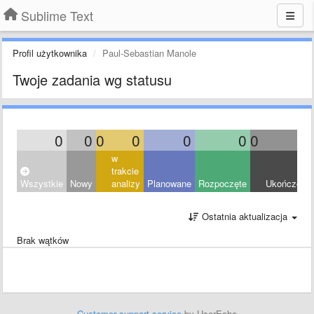
Sublime Text
Profil użytkownika
Paul-Sebastian Manole
Twoje zadania wg statusu
0
0
0
0
0
0
0
0
w
trakcie
Wszystkie
Nowy
analizy
Planowane
Rozpoczęte
Ukończony
Ostatnia aktualizacja
Brak wątków
Customer support service
by UserEcho