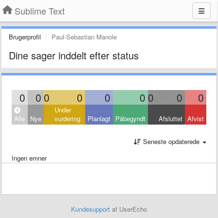
Sublime Text
Brugerprofil
Paul-Sebastian Manole
Dine sager inddelt efter status
0
0
0
0
0
0
0
0
0
Under
Alle
Nye
vurdering
Planlagt
Påbegyndt
Afsluttet
Afvist
Seneste opdaterede
Ingen emner
Kundesupport
af UserEcho