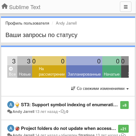
Sublime Text
Профиль пользователя
Andy Jarrell
Ваши запросы по статусу
3
3
0
0
0
0
0
На
Все
Новые
рассмотрении
Запланированные
Начатые
Зав
Со свежими изменениями
ST3: Support symbol indexing of enumeration values in C/C++
+8
Andy Jarrell
13 лет назад
•
0
Project folders do not update when accessing Samba share in Windows
+21
Andy Jarrell
14 лет назад
•
обновлен
Stratigos
13 лет назад
•