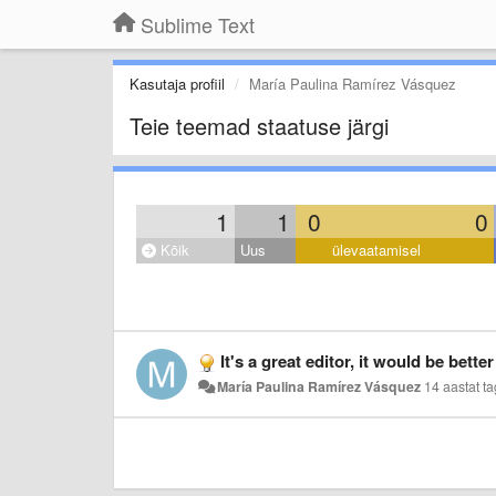
Sublime Text
Kasutaja profiil
María Paulina Ramírez Vásquez
Teie teemad staatuse järgi
1
1
0
0
Kõik
Uus
ülevaatamisel
It's a great editor, it would be better if also have 
María Paulina Ramírez Vásquez
14 aastat ta