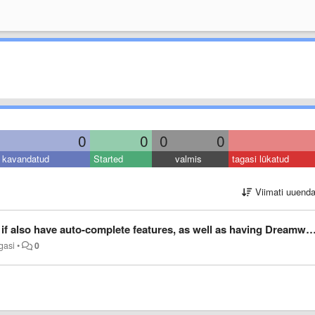
0
0
0
0
kavandatud
Started
valmis
tagasi lükatud
Viimati uuend
auto-complete features, as well as having Dreamweaver, would surely be a very useful feature.
gasi
•
0