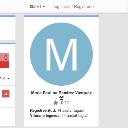
ET
Logi sisse / Registreeri
0
atud
María Paulina Ramírez Vásquez
-4
-0,12
Registreeritud:
14 aastat tagasi
Viimane tegevus:
14 aastat tagasi