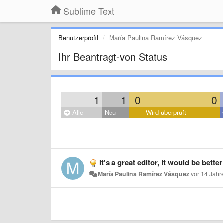
Sublime Text
Benutzerprofil
María Paulina Ramírez Vásquez
Ihr Beantragt-von Status
1
1
0
0
Alle
Neu
Wird überprüft
It's a great editor, it would be better if also have 
María Paulina Ramírez Vásquez
vor 14 Jahr