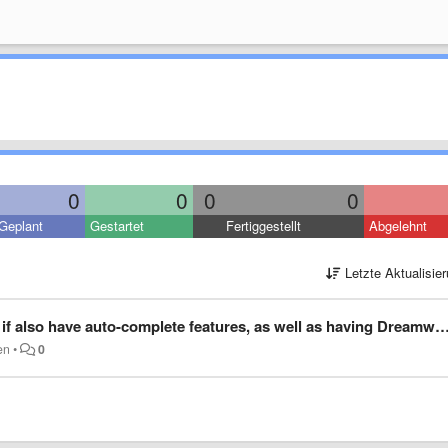
0
0
0
0
Geplant
Gestartet
Fertiggestellt
Abgelehnt
Letzte Aktualisie
auto-complete features, as well as having Dreamweaver, would surely be a very useful feature.
en
•
0