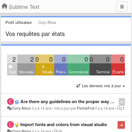
Sublime Text
Profil utilisateur
Cory Bloor
Vos requêtes par états
2
2
0
0
0
0
0
0
0
À
Tout
Nouveau
l'étude
Prévu
Commencé
Terminé
Écarté
Les derniers mis à jour
Are there any guidelines on the proper way of using the user echo?
0
Cory Bloor
il y a 14 ans
•
mis à jour par
FichteFoll
il y a 14 ans
•
1
Import fonts and colors from visual studio
-4
Cory Bloor
il y a 14 ans
•
0