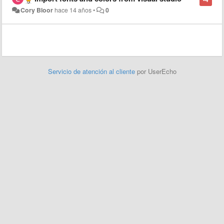
Cory Bloor
hace 14 años
•
0
Servicio de atención al cliente
por UserEcho