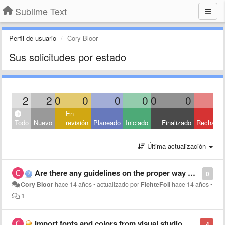
Sublime Text
Perfil de usuario
Cory Bloor
Sus solicitudes por estado
2
2
0
0
0
0
0
0
En
Todo
Nuevo
revisión
Planeado
Iniciado
Finalizado
Rechaza
Última actualización
Are there any guidelines on the proper way of using the user echo?
0
Cory Bloor
hace 14 años
•
actualizado por
FichteFoll
hace 14 años
•
1
Import fonts and colors from visual studio
-4