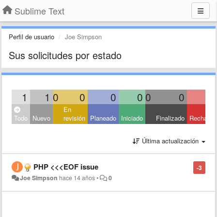
Sublime Text
Perfil de usuario
Joe Simpson
Sus solicitudes por estado
1
1
0
0
0
0
0
0
En
Todo
Nuevo
revisión
Planeado
Iniciado
Finalizado
Rechaza
Última actualización
PHP <<<EOF issue
-3
Joe Simpson
hace 14 años
•
0