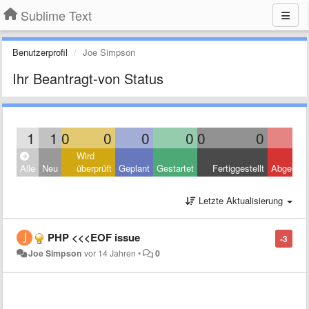
Sublime Text
Benutzerprofil
Joe Simpson
Ihr Beantragt-von Status
1
1
0
0
0
0
0
0
Wird
Alle
Neu
überprüft
Geplant
Gestartet
Fertiggestellt
Abgelehn
Letzte Aktualisierung
PHP <<<EOF issue
-3
Joe Simpson
vor 14 Jahren
•
0