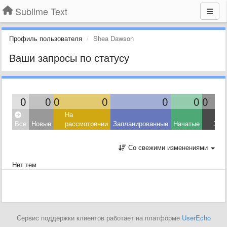
Sublime Text
Профиль пользователя
Shea Dawson
Ваши запросы по статусу
0
0
0
0
0
0
0
На
Все
Новые
рассмотрении
Запланированные
Начатые
Зав
Со свежими изменениями
Нет тем
Сервис поддержки клиентов работает на платформе
UserEcho