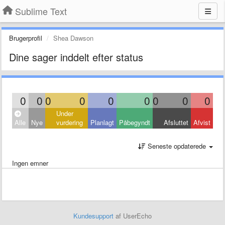
Sublime Text
Brugerprofil
Shea Dawson
Dine sager inddelt efter status
0
0
0
0
0
0
0
0
0
Under
Alle
Nye
vurdering
Planlagt
Påbegyndt
Afsluttet
Afvist
Seneste opdaterede
Ingen emner
Kundesupport
af UserEcho