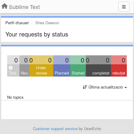
Sublime Text
Perfil d'usuari
Shea Dawson
Your requests by status
0
0
0
0
0
0
0
0
0
Under
Tots
Nou
review
Planned
Started
completat
rebutjat
Última actualització
No topics
Customer support service
by UserEcho