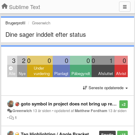
Sublime Text
Brugerprofil
Greenwich
Dine sager inddelt efter status
3
2
0
0
0
0
0
1
0
Under
Alle
Nye
vurdering
Planlagt
Påbegyndt
Afsluttet
Afvist
Seneste opdaterede
goto symbol in project does not bring up results from SASS / SCSS files
+2
Greenwich
13 år siden
•
opdateret af
Matthew Fordham
13 år siden
•
1
Tag Highlighting / Angle Bracket Highlighting
Færdig
+18