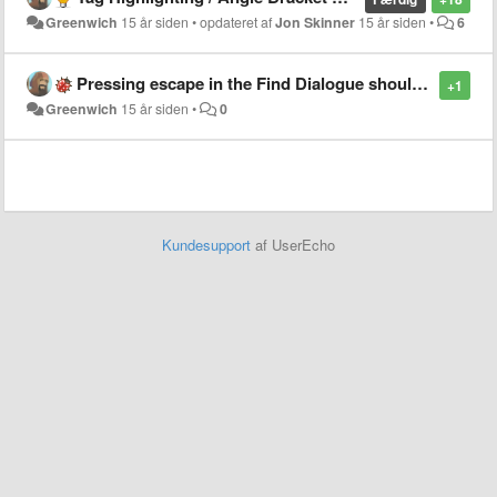
Greenwich
15 år siden
•
opdateret af
Jon Skinner
15 år siden
•
6
Pressing escape in the Find Dialogue should take you back to where you were
+1
Greenwich
15 år siden
•
0
Kundesupport
af UserEcho