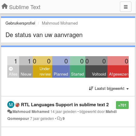
Sublime Text
Gebruikersprofiel
Mahmoud Mohamed
De status van uw aanvragen
1
1
0
0
0
0
0
0
0
Under
Alles
Nieuw
review
Planned
Started
Voltooid
Afgewezen
Laatst bijgewerkt
RTL Languages Support in sublime text 2
+701
Mahmoud Mohamed
14 jaar geleden
•
bijgewerkt door
Mahdi
Qomeepour
7 jaar geleden
•
9