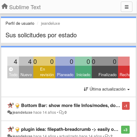
Sublime Text
Perfil de usuario
jeandeluxe
Sus solicitudes por estado
4
4
0
0
0
0
0
0
En
Todo
Nuevo
revisión
Planeado
Iniciado
Finalizado
Rechaza
Última actualización
Bottom Bar: show more file Infos/modes, don't let messages displace those..
-1
jeandeluxe
hace 14 años
•
0
plugin idea: filepath-breadcrumb -> easily open files from any dir in path
+3
jeandeluxe
hace 14 años
•
actualizado
hace 14 años
•
2