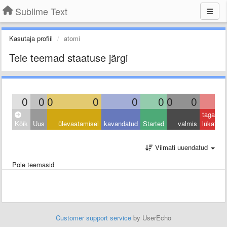
Sublime Text
Kasutaja profiil
atomi
Teie teemad staatuse järgi
0
0
0
0
0
0
0
0
0
tagasi
Kõik
Uus
ülevaatamisel
kavandatud
Started
valmis
lükatud
Viimati uuendatud
Pole teemasid
Customer support service
by UserEcho