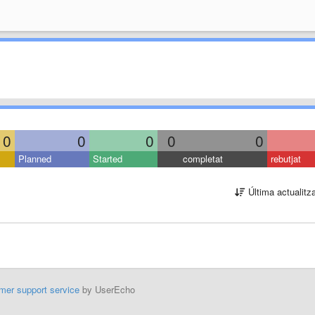
0
0
0
0
0
Planned
Started
completat
rebutjat
Última actualitz
mer support service
by UserEcho