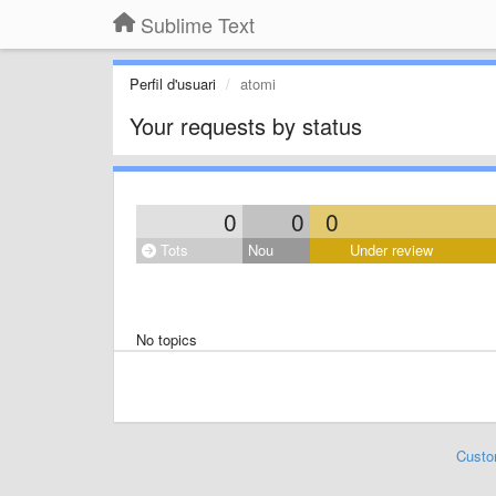
Sublime Text
Perfil d'usuari
atomi
Your requests by status
0
0
0
Tots
Nou
Under review
No topics
Custo