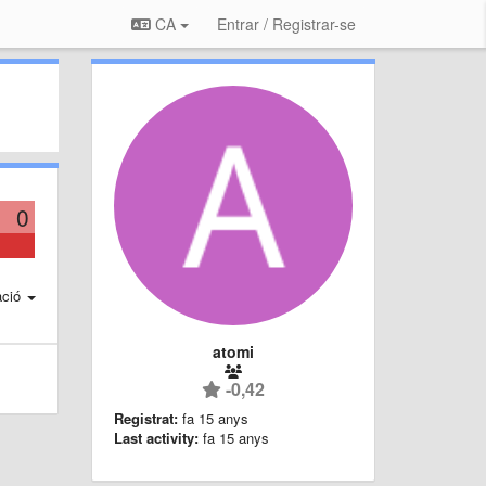
CA
Entrar / Registrar-se
0
ació
atomi
-0,42
Registrat:
fa 15 anys
Last activity:
fa 15 anys