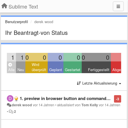
Sublime Text
Benutzerprofil
derek wood
Ihr Beantragt-von Status
1
1
0
0
0
0
0
0
Wird
Alle
Neu
überprüft
Geplant
Gestartet
Fertiggestellt
Abgelehn
Letzte Aktualisierung
1. preview in browser button and commands ... (multiple browsers) 2. preview in sublime... with a refresh on save... like bbedit...
-3
derek wood
vor 14 Jahren
•
aktualisiert von
Tom Kelly
vor 14 Jahren
•
2