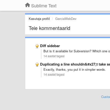
Sublime Text
Kasutaja profiil
GarciaWebDev
Teie kommentaarid
Diff sidebar
But is it available for Subversion? Which one 
14 aastat tagasi
Duplicating a line shouldn&#x27;t take s
Exactly, thanks, you put it in simpler words.
14 aastat tagasi
Custo