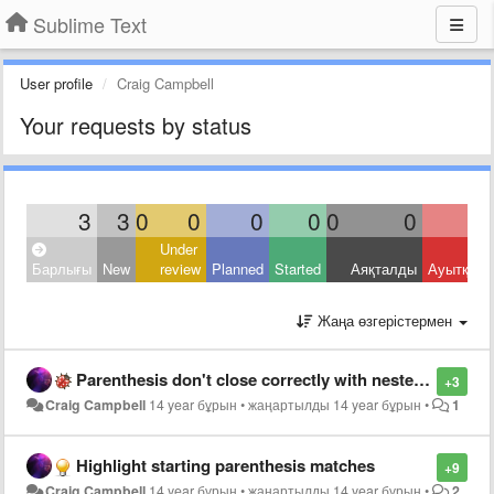
Sublime Text
User profile
Craig Campbell
Your requests by status
3
3
0
0
0
0
0
0
Under
Барлығы
New
review
Planned
Started
Аяқталды
Ауытқыд
Жаңа өзгерістермен
Parenthesis don't close correctly with nested functions
+3
Craig Campbell
14 year бұрын
•
жаңартылды
14 year бұрын
•
1
Highlight starting parenthesis matches
+9
Craig Campbell
14 year бұрын
•
жаңартылды
14 year бұрын
•
2