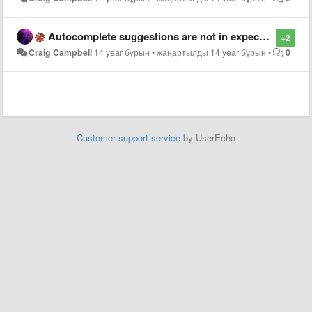
Autocomplete suggestions are not in expected order
+2
Craig Campbell
14 year бұрын
•
жаңартылды
14 year бұрын
•
0
Customer support service
by UserEcho