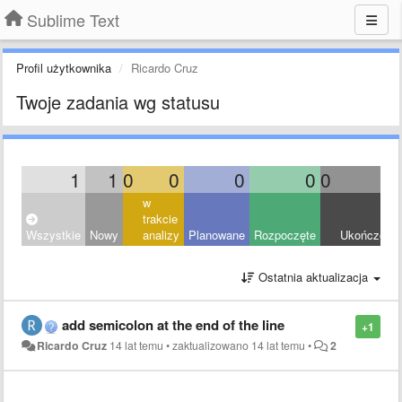
Sublime Text
Profil użytkownika
Ricardo Cruz
Twoje zadania wg statusu
1
1
0
0
0
0
0
0
w
trakcie
Wszystkie
Nowy
analizy
Planowane
Rozpoczęte
Ukończony
Ostatnia aktualizacja
add semicolon at the end of the line
+1
Ricardo Cruz
14 lat temu
•
zaktualizowano
14 lat temu
•
2