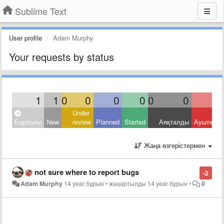
Sublime Text
User profile
Adam Murphy
Your requests by status
1
1
0
0
0
0
0
0
Under
Барлығы
New
review
Planned
Started
Аяқталды
Ауытқыд
Жаңа өзгерістермен
not sure where to report bugs
-2
Adam Murphy
14 year бұрын
•
жаңартылды
14 year бұрын
•
0