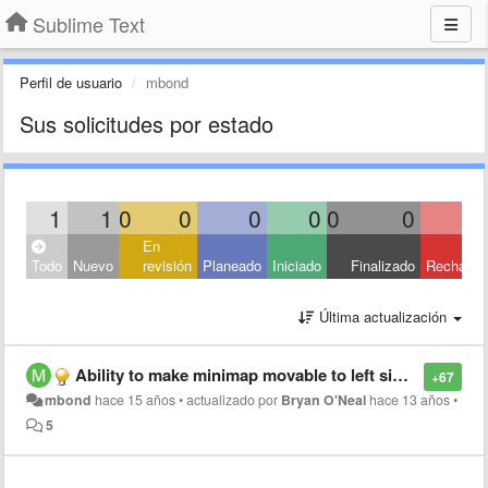
Sublime Text
Perfil de usuario
mbond
Sus solicitudes por estado
1
1
0
0
0
0
0
0
En
Todo
Nuevo
revisión
Planeado
Iniciado
Finalizado
Rechaza
Última actualización
Ability to make minimap movable to left side of screen
+67
mbond
hace 15 años
•
actualizado por
Bryan O'Neal
hace 13 años
•
5