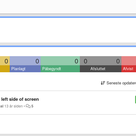
0
0
0
0
0
Planlagt
Påbegyndt
Afsluttet
Afvist
Seneste opdater
left side of screen
al
13 år siden
•
5