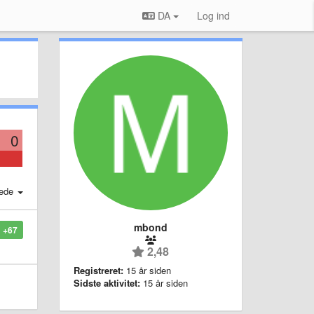
DA
Log ind
0
ede
mbond
+67
2,48
Registreret:
15 år siden
Sidste aktivitet:
15 år siden