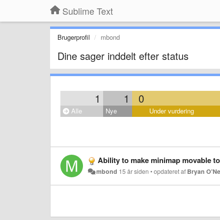
Sublime Text
Brugerprofil
mbond
Dine sager inddelt efter status
1
1
0
Alle
Nye
Under vurdering
Ability to make minimap movable to 
mbond
15 år siden
•
opdateret af
Bryan O'Ne