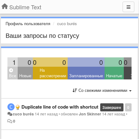
Sublime Text
Профиль пользователя
cuco burés
Ваши запросы по статусу
1
0
0
0
0
0
0
На
Все
Новые
рассмотрении
Запланированные
Начатые
Зав
Со свежими изменениями
Duplicate line of code with shortcut
Завершен
0
cuco burés
14 лет назад
•
обновлен
Jon Skinner
14 лет назад
•
0