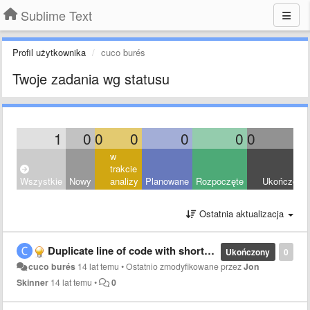
Sublime Text
Profil użytkownika
cuco burés
Twoje zadania wg statusu
1
0
0
0
0
0
0
1
w
trakcie
Wszystkie
Nowy
analizy
Planowane
Rozpoczęte
Ukończony
Ostatnia aktualizacja
Duplicate line of code with shortcut
Ukończony
0
cuco burés
14 lat temu
•
Ostatnio zmodyfikowane przez
Jon
Skinner
14 lat temu
•
0