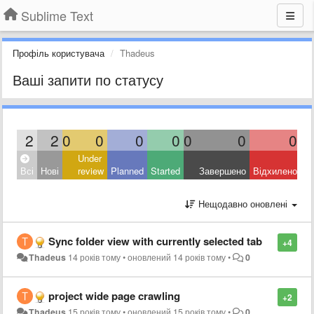
Sublime Text
Профіль користувача
Thadeus
Ваші запити по статусу
2
2
0
0
0
0
0
0
0
Under
Всі
Нові
review
Planned
Started
Завершено
Відхилено
Нещодавно оновлені
Sync folder view with currently selected tab
+4
Thadeus
14 років тому
•
оновлений
14 років тому
•
0
project wide page crawling
+2
Thadeus
15 років тому
•
оновлений
15 років тому
•
0