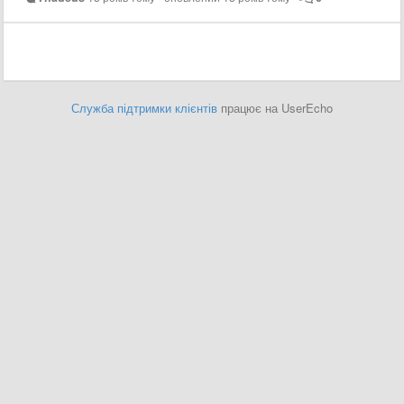
Служба підтримки клієнтів
працює на UserEcho