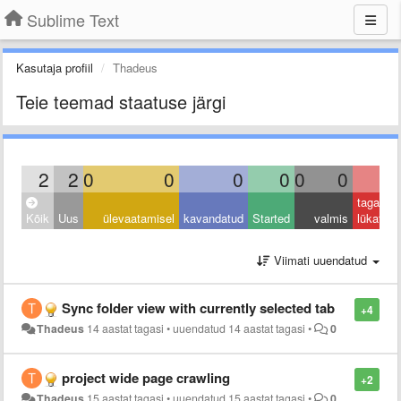
Sublime Text
Kasutaja profiil
Thadeus
Teie teemad staatuse järgi
2
2
0
0
0
0
0
0
0
tagasi
Kõik
Uus
ülevaatamisel
kavandatud
Started
valmis
lükatud
Viimati uuendatud
Sync folder view with currently selected tab
+4
Thadeus
14 aastat tagasi
•
uuendatud
14 aastat tagasi
•
0
project wide page crawling
+2
Thadeus
15 aastat tagasi
•
uuendatud
15 aastat tagasi
•
0